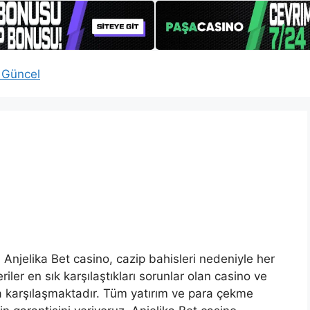
n Anjelika Bet casino, cazip bahisleri nedeniyle her
iler en sık karşılaştıkları sorunlar olan casino ve
ıkla karşılaşmaktadır. Tüm yatırım ve para çekme