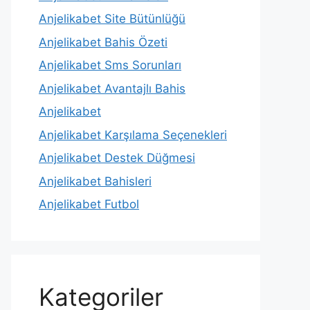
Anjelikabet Site Bütünlüğü
Anjelikabet Bahis Özeti
Anjelikabet Sms Sorunları
Anjelikabet Avantajlı Bahis
Anjelikabet
Anjelikabet Karşılama Seçenekleri
Anjelikabet Destek Düğmesi
Anjelikabet Bahisleri
Anjelikabet Futbol
Kategoriler