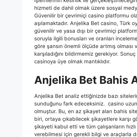
işlemlerinin kesinlik ile gerçekleştirileceği
hizmeti de dahil olmak üzere sosyal medya
Güvenilir bir çevrimiçi casino platformu o
aşılamaktadır. Anjelika Bet casino, Türk oy
güvenilir ve yasa dışı bir çevrimiçi platfo
soruyla ilgili bonusları ve oranları incelem
göre şansın önemli ölçüde artmış olması ve
karşıladığını bildirmemiz gerekiyor. Sonuç 
casinoya üye olmak mantıklıdır.
Anjelika Bet Bahis A
Anjelika Bet analiz ettiğinizde bazı sitele
sunduğunu fark edeceksiniz. casino uzun yı
olmuştur. Bu, en az şikayet alan bahis site
biri, ortaya çıkabilecek şikayetlere karşı g
şikayeti kabul etti ve tüm çalışanların hızlı
verebilmesi için gerekli bilgi ve araçlarl