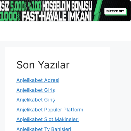
Son Yazılar
Anjelikabet Adresi
Anjelikabet Giriş
Anjelikabet Giriş
Anjelikabet Popüler Platform
Anjelikabet Slot Makineleri
Anjelikabet Tv Bahisleri