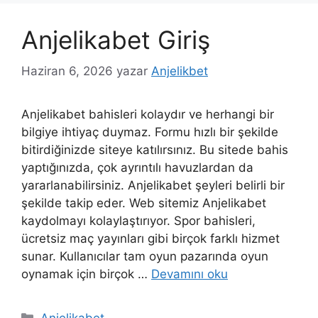
Anjelikabet Giriş
Haziran 6, 2026
yazar
Anjelikbet
Anjelikabet bahisleri kolaydır ve herhangi bir
bilgiye ihtiyaç duymaz. Formu hızlı bir şekilde
bitirdiğinizde siteye katılırsınız. Bu sitede bahis
yaptığınızda, çok ayrıntılı havuzlardan da
yararlanabilirsiniz. Anjelikabet şeyleri belirli bir
şekilde takip eder. Web sitemiz Anjelikabet
kaydolmayı kolaylaştırıyor. Spor bahisleri,
ücretsiz maç yayınları gibi birçok farklı hizmet
sunar. Kullanıcılar tam oyun pazarında oyun
oynamak için birçok …
Devamını oku
Kategoriler