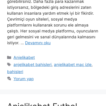
görebilirsiniz. Daha fazla para kazanmak
istiyorsanız, bölgedeki giriş adreslerini zaten
kullanan insanlara yardım etmek iyi bir fikirdir.
Çevrimiçi oyun siteleri, sosyal medya
platformlarını kullanarak sorunu ele almaya
çalıştı. Her sosyal medya platformu, oyuncuların
geri gelmesini ve sanal dünyalarında kalmasını
istiyor. …
Devamını oku
Kategoriler
Anjelikabet
Etiketler
anjelikabet bahisleri
,
anjelikabet maç izle
,
bahisleri
Yorum yap