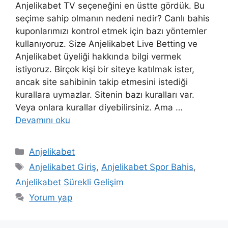
Anjelikabet TV seçeneğini en üstte gördük. Bu
seçime sahip olmanın nedeni nedir? Canlı bahis
kuponlarımızı kontrol etmek için bazı yöntemler
kullanıyoruz. Size Anjelikabet Live Betting ve
Anjelikabet üyeliği hakkında bilgi vermek
istiyoruz. Birçok kişi bir siteye katılmak ister,
ancak site sahibinin takip etmesini istediği
kurallara uymazlar. Sitenin bazı kuralları var.
Veya onlara kurallar diyebilirsiniz. Ama …
Devamını oku
Kategoriler
Anjelikabet
Etiketler
Anjelikabet Giriş
,
Anjelikabet Spor Bahis
,
Anjelikabet Sürekli Gelişim
Yorum yap