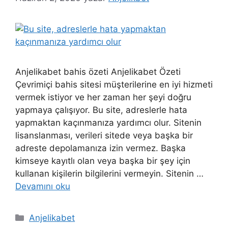
Anjelikabet bahis özeti Anjelikabet Özeti
Çevrimiçi bahis sitesi müşterilerine en iyi hizmeti
vermek istiyor ve her zaman her şeyi doğru
yapmaya çalışıyor. Bu site, adreslerle hata
yapmaktan kaçınmanıza yardımcı olur. Sitenin
lisanslanması, verileri sitede veya başka bir
adreste depolamanıza izin vermez. Başka
kimseye kayıtlı olan veya başka bir şey için
kullanan kişilerin bilgilerini vermeyin. Sitenin …
Devamını oku
Kategoriler
Anjelikabet