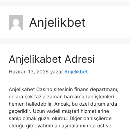
Anjelikbet
Anjelikabet Adresi
Haziran 13, 2026
yazar
Anjelikbet
Anjelikabet Casino sitesinin finans departmanı,
onlara çok fazla zaman harcamadan işlemleri
hemen halledebilir. Ancak, bu özel durumlarda
geçerlidir. Uzun vadeli müşteri hizmetlerine
sahip olmak güzel olurdu. Diğer bahisçilerde
olduğu gibi, yatırım anlaşmalarının da üst ve