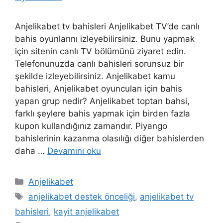
Anjelikabet tv bahisleri Anjelikabet TV’de canlı
bahis oyunlarını izleyebilirsiniz. Bunu yapmak
için sitenin canlı TV bölümünü ziyaret edin.
Telefonunuzda canlı bahisleri sorunsuz bir
şekilde izleyebilirsiniz. Anjelikabet kamu
bahisleri, Anjelikabet oyuncuları için bahis
yapan grup nedir? Anjelikabet toptan bahsi,
farklı şeylere bahis yapmak için birden fazla
kupon kullandığınız zamandır. Piyango
bahislerinin kazanma olasılığı diğer bahislerden
daha …
Devamını oku
Kategoriler
Anjelikabet
Etiketler
anjelikabet destek önceliği
,
anjelikabet tv
bahisleri
,
kayit anjelikabet