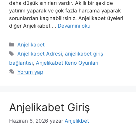
daha düşük sınırları vardır. Akıllı bir şekilde
yatırım yaparak ve çok fazla harcama yaparak
sorunlardan kaçınabilirsiniz. Anjelikabet üyeleri
diğer Anjelikabet …
Devamını oku
Kategoriler
Anjelikabet
Etiketler
Anjelikabet Adresi
,
anjelikabet giriş
bağlantısı
,
Anjelikabet Keno Oyunları
Yorum yap
Anjelikabet Giriş
Haziran 6, 2026
yazar
Anjelikbet