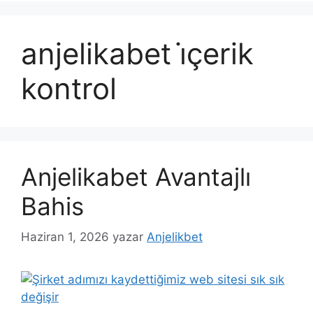
anjelikabet i̇çerik
kontrol
Anjelikabet Avantajlı
Bahis
Haziran 1, 2026
yazar
Anjelikbet