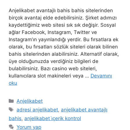
Anjelikabet avantajlı bahis bahis sitelerinden
birçok avantaj elde edebilirsiniz. Şirket adımızı
kaydettiğimiz web sitesi sık sık değişir. Sosyal
ağlar Facebook, Instagram, Twitter ve
Instagram’ın yayınlandığı yerdir. Bu fırsatlara ek
olarak, bu fırsatları sözlük siteleri olarak bilinen
bahis sitelerinden alabilirsiniz. Alternatif olarak,
üye olduğunuzda verdiğiniz bilgileri de
bulabilirsiniz. Bazı casino web siteleri,
kullanıcılara slot makineleri veya …
Devamını
oku
Kategoriler
Anjelikabet
Etiketler
adresi anjelikabet
,
anjelikabet avantajlı
bahis
,
anjelikabet i̇çerik kontrol
Yorum yap