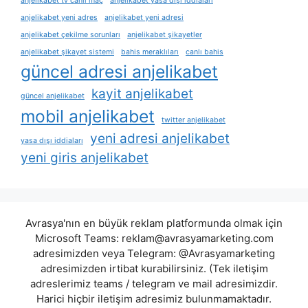
anjelikabet tv canli maç
anjelikabet yasa dışı i̇ddiaları
anjelikabet yeni adres
anjelikabet yeni adresi
anjelikabet çekilme sorunları
anjelikabet şikayetler
anjelikabet şikayet sistemi
bahis meraklıları
canlı bahis
güncel adresi anjelikabet
kayit anjelikabet
güncel anjelikabet
mobil anjelikabet
twitter anjelikabet
yeni adresi anjelikabet
yasa dışı iddiaları
yeni giris anjelikabet
Avrasya'nın en büyük reklam platformunda olmak için
Microsoft Teams:
reklam@avrasyamarketing.com
adresimizden veya Telegram: @Avrasyamarketing
adresimizden irtibat kurabilirsiniz. (Tek iletişim
adreslerimiz teams / telegram ve mail adresimizdir.
Harici hiçbir iletişim adresimiz bulunmamaktadır.