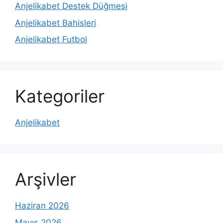
Anjelikabet Destek Düğmesi
Anjelikabet Bahisleri
Anjelikabet Futbol
Kategoriler
Anjelikabet
Arşivler
Haziran 2026
Mayıs 2026