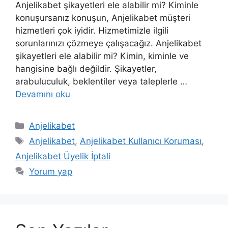
Anjelikabet şikayetleri ele alabilir mi? Kiminle
konuşursanız konuşun, Anjelikabet müşteri
hizmetleri çok iyidir. Hizmetimizle ilgili
sorunlarınızı çözmeye çalışacağız. Anjelikabet
şikayetleri ele alabilir mi? Kimin, kiminle ve
hangisine bağlı değildir. Şikayetler,
arabuluculuk, beklentiler veya taleplerle …
Devamını oku
Kategoriler
Anjelikabet
Etiketler
Anjelikabet
,
Anjelikabet Kullanıcı Koruması
,
Anjelikabet Üyelik İptali
Yorum yap