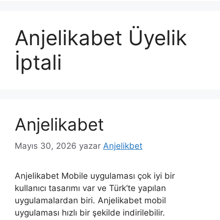
Anjelikabet Üyelik
İptali
Anjelikabet
Mayıs 30, 2026
yazar
Anjelikbet
Anjelikabet Mobile uygulaması çok iyi bir
kullanıcı tasarımı var ve Türk’te yapılan
uygulamalardan biri. Anjelikabet mobil
uygulaması hızlı bir şekilde indirilebilir.